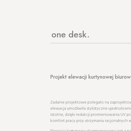
one desk
Projekt elewacji kurtynowej biuro
Zadanie projektowe polegało na zaprojekto
elewacja umożliwiła stylistyczne ujednoliceni
istotne, dzięki redukcji promieniowania UV 
komfort pracy przy utrzymaniu racjonalnych 
Elewacja kurtynowa skomponowana jest z po