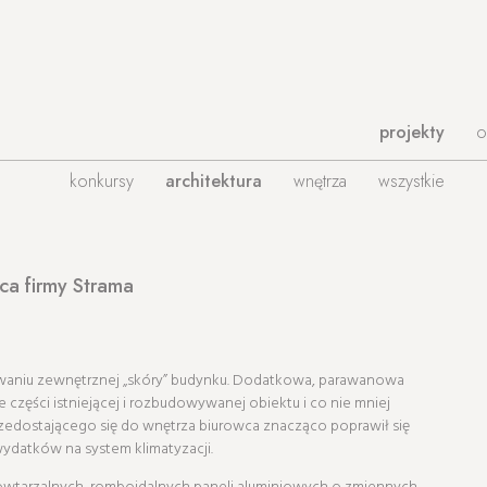
projekty
o
konkursy
architektura
wnętrza
wszystkie
wca firmy Strama
waniu zewnętrznej „skóry” budynku. Dodatkowa, parawanowa
e części istniejącej i rozbudowywanej obiektu i co nie mniej
przedostającego się do wnętrza biurowca znacząco poprawił się
wydatków na system klimatyzacji.
wtarzalnych, romboidalnych paneli aluminiowych o zmiennych